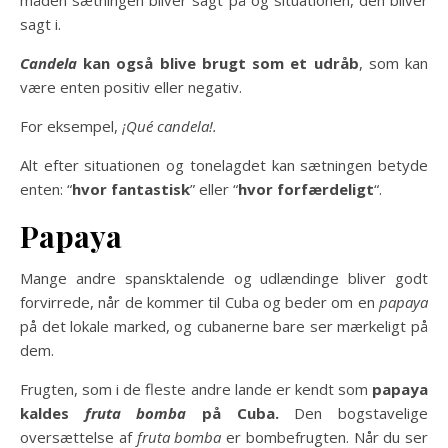
måden sætningen bliver sagt på og situationen, den bliver
sagt i.
Candela
kan også blive brugt som et udråb
, som kan
være enten positiv eller negativ.
For eksempel,
¡Qué candela!.
Alt efter situationen og tonelagdet kan sætningen betyde
enten: “
hvor fantastisk
” eller “
hvor forfærdeligt
“.
Papaya
Mange andre spansktalende og udlændinge bliver godt
forvirrede, når de kommer til Cuba og beder om en
papaya
på det lokale marked, og cubanerne bare ser mærkeligt på
dem.
Frugten, som i de fleste andre lande er kendt som
papaya
kaldes
fruta bomba
på Cuba.
Den bogstavelige
oversættelse af
fruta bomba
er bombefrugten. Når du ser