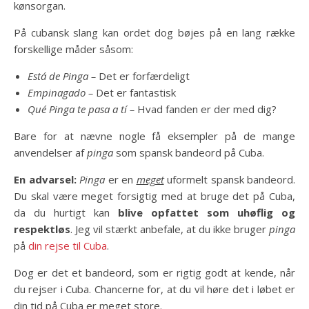
kønsorgan.
På cubansk slang kan ordet dog bøjes på en lang række
forskellige måder såsom:
Está de Pinga –
Det er forfærdeligt
Empinagado –
Det er fantastisk
Qué Pinga te pasa a tí –
Hvad fanden er der med dig?
Bare for at nævne nogle få eksempler på de mange
anvendelser af
pinga
som spansk bandeord på Cuba.
En advarsel:
Pinga
er en
meget
uformelt spansk bandeord.
Du skal være meget forsigtig med at bruge det på Cuba,
da du hurtigt kan
blive opfattet som uhøflig og
respektløs
. Jeg vil stærkt anbefale, at du ikke bruger
pinga
på
din rejse til Cuba
.
Dog er det et bandeord, som er rigtig godt at kende, når
du rejser i Cuba. Chancerne for, at du vil høre det i løbet er
din tid på Cuba er meget store.