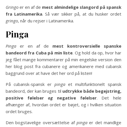
Gringo
er en af ​​de
mest almindelige slangord på spansk
fra Latinamerika
. Så vær sikker på, at du husker ordet
gringo
, når du rejser i Latinamerika.
Pinga
Pinga
er en af ​​de
mest kontroversielle spanske
bandeord fra Cuba på min liste
. Og hold da op, hvor har
jeg fået mange kommentarer på min engelske version den
her blog post fra cubanere og amerikanere med cubansk
baggrund over at have det her ord på listen!
På cubansk-spansk er
pinga
et multifunktionelt spansk
bandeord, der kan bruges til
udtrykke både begejstring,
positive følelser
og
negative følelser
. Det hele
afhænger af, hvordan ordet er bøjet, og i hvilken situation
ordet bruges.
Den bogstavelige oversættelse af
pinga
er det mandlige