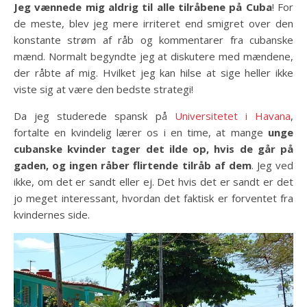
Jeg vænnede mig aldrig til alle tilråbene på Cuba
! For
de meste, blev jeg mere irriteret end smigret over den
konstante strøm af råb og kommentarer fra cubanske
mænd. Normalt begyndte jeg at diskutere med mændene,
der råbte af mig. Hvilket jeg kan hilse at sige heller ikke
viste sig at være den bedste strategi!
Da jeg studerede spansk på
Universitetet i Havana
,
fortalte en kvindelig lærer os i en time, at mange
unge
cubanske kvinder tager det ilde op, hvis de går på
gaden, og ingen råber flirtende tilråb af dem
. Jeg ved
ikke, om det er sandt eller ej. Det hvis det er sandt er det
jo meget interessant, hvordan det faktisk er forventet fra
kvindernes side.