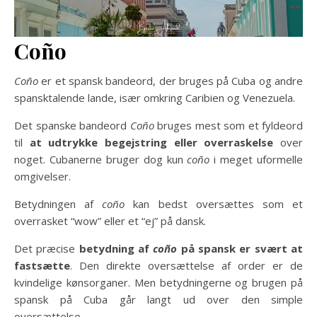
Coño
Coño
er et spansk bandeord, der bruges på Cuba og andre
spansktalende lande, især omkring Caribien og Venezuela.
Det spanske bandeord
Coño
bruges mest som et fyldeord
til
at udtrykke begejstring eller overraskelse
over
noget. Cubanerne bruger dog kun
coño
i meget uformelle
omgivelser.
Betydningen af
coño
kan bedst oversættes som et
overrasket “wow” eller et “ej” på dansk.
Det præcise
betydning af
coño
på spansk er svært at
fastsætte
. Den direkte oversættelse af order er de
kvindelige kønsorganer. Men betydningerne og brugen på
spansk på Cuba går langt ud over den simple
oversættelse.