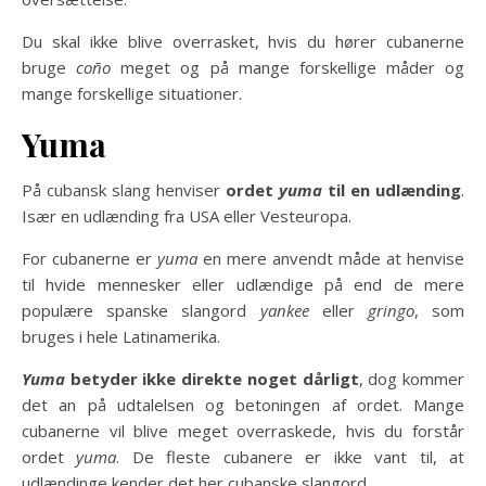
Du skal ikke blive overrasket, hvis du hører cubanerne
bruge
coño
meget og på mange forskellige måder og
mange forskellige situationer.
Yuma
På cubansk slang henviser
ordet
yuma
til en udlænding
.
Især en udlænding fra USA eller Vesteuropa.
For cubanerne er
yuma
en mere anvendt måde at henvise
til hvide mennesker eller udlændige på end de mere
populære spanske slangord
yankee
eller
gringo
, som
bruges i hele Latinamerika.
Yuma
betyder ikke direkte noget dårligt
, dog kommer
det an på udtalelsen og betoningen af ordet. Mange
cubanerne vil blive meget overraskede, hvis du forstår
ordet
yuma
. De fleste cubanere er ikke vant til, at
udlændinge kender det her cubanske slangord.