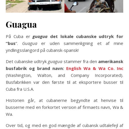
Guagua
På Cuba er
guagua
det lokale cubanske udtryk for
“bus
“.
Guagua
er uden sammenligning et af mine
yndlingsslangord på cubansk-spansk!
Det cubanske udtryk
guagua
stammer fra den
amerikansk
busfabrik og brand navn:
English Wa & Wa Co. Inc
(Washington, Walton, and Company Incorporated).
Busfabrikken var den første til at eksportere busser til
Cuba fra U.S.A.
Historien går, at cubanerne begyndte at henvise til
busserne med en forkortet version af firmaets navn, Wa &
Wa.
Over tid, og med en god mængde af cubansk udtalefejl af