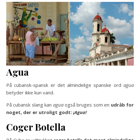
Agua
På cubansk-spansk er det almindelige spanske ord
agua
betyder ikke kun vand.
På cubansk slang kan
agua
også bruges som en
udråb for
noget, der er utroligt godt:
¡Agua!
Coger Botella
På Cuba er udtrykket
coger botella
det mest almindelige