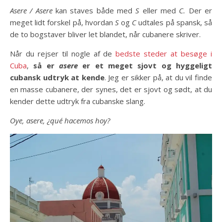
Asere / Asere
kan staves både med
S
eller med
C.
Der er
meget lidt forskel på, hvordan
S
og
C
udtales på spansk, så
de to bogstaver bliver let blandet, når cubanere skriver.
Når du rejser til nogle af de
bedste steder at besøge i
Cuba
,
så er
asere
er et meget sjovt og hyggeligt
cubansk udtryk at kende
. Jeg er sikker på, at du vil finde
en masse cubanere, der synes, det er sjovt og sødt, at du
kender dette udtryk fra cubanske slang.
Oye, asere, ¿qué hacemos hoy?