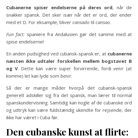
Cubanerne spiser endelserne på deres ord
, når de
snakker spansk. Det sker især når det er ord, der ender
med et D. For eksample, bliver
cansado
til
cansao
.
Fun fact:
spaniere fra Andalusien gør det samme med at
spise endelserne!
En anden pudsighed ved cubansk-spansk er, at
cubanerne
næsten ikke udtaler forskellen mellem bogstavet B
og V
. Dette kan være super forvirrende, fordi
venir
(at
komme) let kan lyde som
benir
.
Så der er mange måder hvorpå det cubansk-spansk
generelt adskiller sig fra det spansk, man lærer til normal
spanskundervisning. Samtidig kan nogle af de cubanske ord
og udtryk kan være fuldstændig ukendte for rejsende, der
ikke har været i Cuba før.
Den cubanske kunst at flirte: