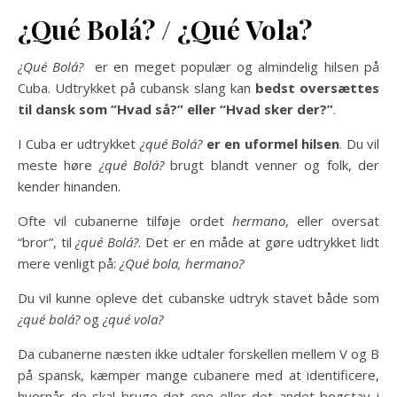
¿Qué Bolá? / ¿Qué Vola?
¿Qué Bolá?
er en meget populær og almindelig hilsen på
Cuba. Udtrykket på cubansk slang kan
bedst oversættes
til dansk som “Hvad så?” eller “Hvad sker der?”
.
I Cuba er udtrykket
¿qué Bolá?
er en uformel hilsen
. Du vil
meste høre
¿qué Bolá?
brugt blandt venner og folk, der
kender hinanden.
Ofte vil cubanerne tilføje ordet
hermano
, eller oversat
“bror”, til
¿qué Bolá?
. Det er en måde at gøre udtrykket lidt
mere venligt på:
¿Qué bola, hermano?
Du vil kunne opleve det cubanske udtryk stavet både som
¿qué bolá?
og
¿qué vola?
Da cubanerne næsten ikke udtaler forskellen mellem V og B
på spansk, kæmper mange cubanere med at identificere,
hvornår de skal bruge det ene eller det andet bogstav i