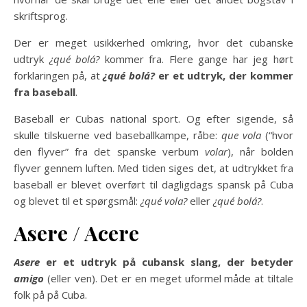
skriftsprog.
Der er meget usikkerhed omkring, hvor det cubanske
udtryk
¿qué bolá?
kommer fra. Flere gange har jeg hørt
forklaringen på, at
¿qué bolá?
er et udtryk, der kommer
fra baseball
.
Baseball er Cubas national sport. Og efter sigende, så
skulle tilskuerne ved baseballkampe, råbe:
que vola
(“hvor
den flyver” fra det spanske verbum
volar
), når bolden
flyver gennem luften. Med tiden siges det, at udtrykket fra
baseball er blevet overført til dagligdags spansk på Cuba
og blevet til et spørgsmål:
¿qué vola?
eller
¿qué bolá?
.
Asere / Acere
Asere
er et udtryk på cubansk slang, der betyder
amigo
(eller ven). Det er en meget uformel måde at tiltale
folk på på Cuba.