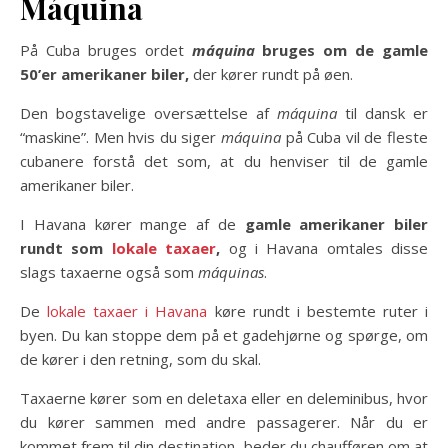
Máquina
På Cuba bruges ordet
máquina
bruges om de gamle
50’er amerikaner biler,
der kører rundt på øen.
Den bogstavelige oversættelse af
máquina
til dansk er
“maskine”. Men hvis du siger
máquina
på Cuba vil de fleste
cubanere forstå det som, at du henviser til de gamle
amerikaner biler.
I Havana kører mange af de
gamle amerikaner biler
rundt som
lokale taxaer
,
og i Havana omtales disse
slags taxaerne også som
máquinas
.
De
lokale taxaer i Havana
køre rundt i bestemte ruter i
byen. Du kan stoppe dem på et gadehjørne og spørge, om
de kører i den retning, som du skal.
Taxaerne kører som en deletaxa eller en deleminibus, hvor
du kører sammen med andre passagerer. Når du er
kommet frem til din destination, beder du chaufføren om at