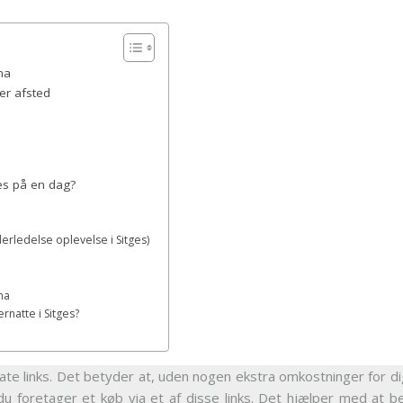
ona
ger afsted
ges på en dag?
erledelse oplevelse i Sitges)
na
rnatte i Sitges?
iate links. Det betyder at, uden nogen ekstra omkostninger for dig
du foretager et køb via et af disse links. Det hjælper med at b