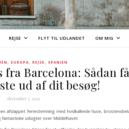
REJSE
FLYT TIL UDLANDET
OM MIG
,
,
,
IEN
EUROPA
REJSE
SPANIEN
s fra Barcelona: Sådan f
te ud af dit besøg!
december 7, 2025
en afslappet feriestemning med hvidkalkede huse, brostensbel
fantastiske udsigter over Middelhavet.