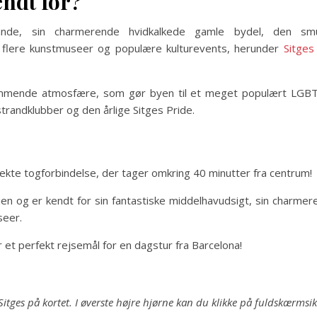
endt for?
rande, sin charmerende hvidkalkede gamle bydel, den sm
ed flere kunstmuseer og populære kulturevents, herunder
Sitges
kommende atmosfære, som gør byen til et meget populært LGB
trandklubber og den årlige Sitges Pride.
ekte togforbindelse, der tager omkring 40 minutter fra centrum!
nien og er kendt for sin fantastiske middelhavudsigt, sin charme
seer.
 et perfekt rejsemål for en dagstur fra Barcelona!
l Sitges på kortet. I øverste højre hjørne kan du klikke på fuldskærmsi