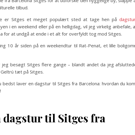
le fra Barcelona Sitges for at udforske den hyggelige by, slappe 
urelle tilbud.
ge er Sitges et meget populært sted at tage hen på
dagstur
en i en weekend eller på en helligdag, vil jeg virkelig anbefale, 
a for at undgå at ende i et alt for overfyldt tog mod Sitges.
ng 10 år siden på en weekendtur til Rat-Penat, et lille boligo
ar jeg besøgt Sitges flere gange – blandt andet da jeg afslutte
 Geltrú tæt på Sitges.
u bedst laver en dagstur til Sitges fra Barcelona: hvordan du k
!
 dagstur til Sitges fra