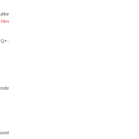
ukke
 Film
TQ+-
rende
konet