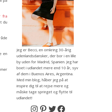
af på
 fra
at du
mråde
Jeg er Becci, en omkring 30-årig
de en
udenlandsdansker, der bor i en lille
by uden for Madrid, Spanien. Jeg har
boet i udlandet mere end 10 år, syv
ommer
af dem i Buenos Aires, Argentina.
Med min blog, håber jeg på at
inspire dig til at rejse mere og
måske tage springet og flytte til
udlandet!
Instagram
Pinterest
Twitter
Facebook