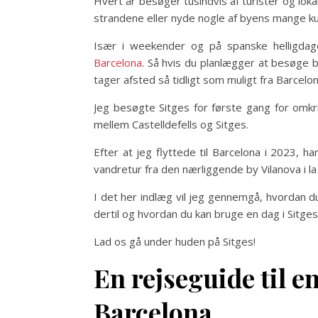
Hvert år besøger tusindvis af turister og loka
strandene eller nyde nogle af byens mange kult
Især i weekender og på spanske helligda
Barcelona
. Så hvis du planlægger at besøge by
tager afsted så tidligt som muligt fra Barcelon
Jeg besøgte Sitges for første gang for omkri
mellem Castelldefells og Sitges.
Efter at jeg flyttede til Barcelona i 2023, h
vandretur fra den nærliggende by Vilanova i la
I det her indlæg vil jeg gennemgå, hvordan d
dertil og hvordan du kan bruge en dag i Sitges
Lad os gå under huden på Sitges!
En rejseguide til en
Barcelona