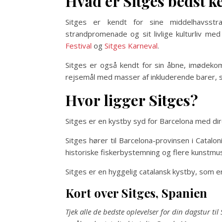
Hvad er Sitges bedst k
Sitges er kendt for sine middelhavsst
strandpromenade og sit livlige kulturliv m
Festival
og
Sitges Karneval
.
Sitges er også kendt for sin åbne, imøde
rejsemål med masser af inkluderende barer, s
Hvor ligger Sitges?
Sitges er en kystby syd for Barcelona med dir
Sitges hører til Barcelona-provinsen i Catalo
historiske fiskerbystemning og flere kunstmu
Sitges er en hyggelig catalansk kystby, som er
Kort over Sitges, Spanien
Tjek alle de bedste oplevelser for din dagstur ti