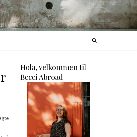
Hola, velkommen til
år
Becci Abroad
agte