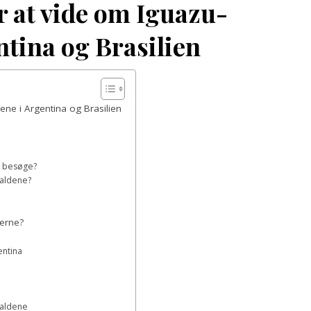
r at vide om Iguazu-
ntina og Brasilien
ne i Argentina og Brasilien
at besøge?
dfaldene?
kerne?
entina
faldene