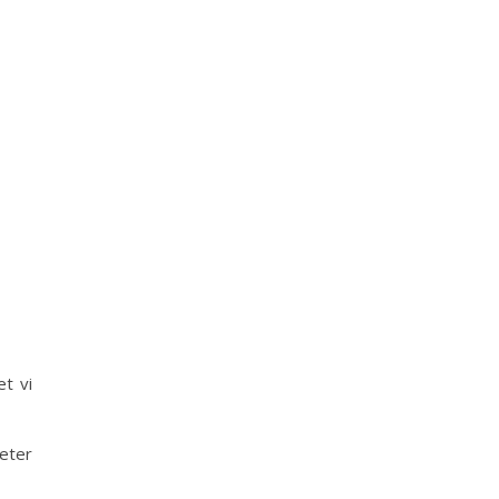
t vi
eter