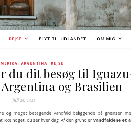
REJSE
FLYT TIL UDLANDET
OM MIG
,
,
AMERIKA
ARGENTINA
REJSE
 du dit besøg til Iguazu
 Argentina og Brasilien
juli 29, 2023
rme og meget betagende vandfald beliggende på grænsen me
t ikke noget, du ser hver dag. Af den grund er
vandfaldene et a