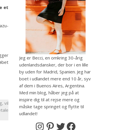
je et
uazu-
ygger
Jeg er Becci, en omkring 30-årig
løbet
udenlandsdansker, der bor i en lille
by uden for Madrid, Spanien. Jeg har
boet i udlandet mere end 10 år, syv
af dem i Buenos Aires, Argentina.
Med min blog, håber jeg på at
inspire dig til at rejse mere og
, vil
måske tage springet og flytte til
etale
udlandet!
Instagram
Pinterest
Twitter
Facebook