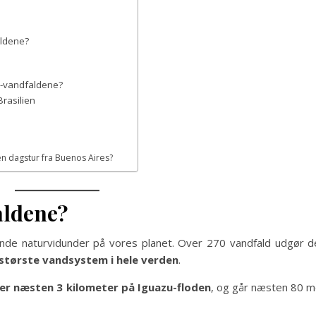
aldene?
u-vandfaldene?
Brasilien
en dagstur fra Buenos Aires?
aldene?
de naturvidunder på vores planet. Over 270 vandfald udgør de
største vandsystem i hele verden
.
er næsten 3 kilometer på Iguazu-floden
, og går næsten 80 m