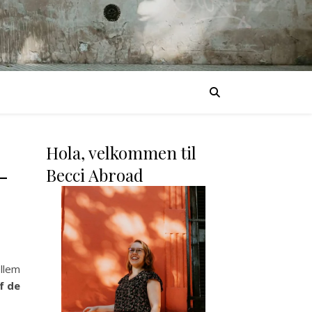
Hola, velkommen til
-
Becci Abroad
llem
f de