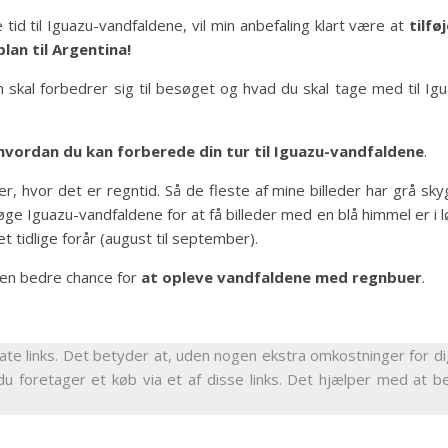
 tid til Iguazu-vandfaldene, vil min anbefaling klart være at
tilfø
lan til Argentina!
 skal forbedrer sig til besøget og hvad du skal tage med til Ig
hvordan du kan forberede din tur til Iguazu-vandfaldene
.
r, hvor det er regntid. Så de fleste af mine billeder har grå sk
ge Iguazu-vandfaldene for at få billeder med en blå himmel er i 
det tidlige forår (august til september).
e en bedre chance for
at opleve vandfaldene med regnbuer
.
iate links. Det betyder at, uden nogen ekstra omkostninger for dig
du foretager et køb via et af disse links. Det hjælper med at b