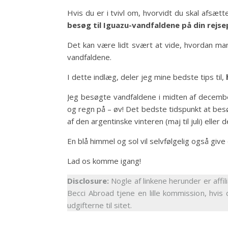
Hvis du er i tvivl om, hvorvidt du skal afsætte
besøg til Iguazu-vandfaldene på din rejsep
Det kan være lidt svært at vide, hvordan man
vandfaldene.
I dette indlæg, deler jeg mine bedste tips til,
Jeg besøgte vandfaldene i midten af ​​decembe
og regn på – øv! Det bedste tidspunkt at besø
af den argentinske vinteren (maj til juli) eller 
En blå himmel og sol vil selvfølgelig også giv
Lad os komme igang!
Disclosure:
Nogle af linkene herunder er affil
Becci Abroad tjene en lille kommission, hvis 
udgifterne til sitet.