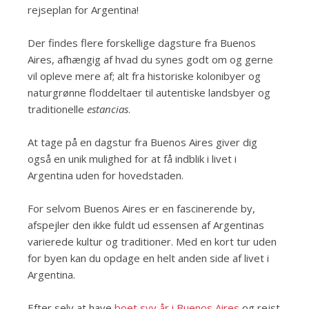
rejseplan for Argentina!
Der findes flere forskellige dagsture fra Buenos
Aires, afhængig af hvad du synes godt om og gerne
vil opleve mere af; alt fra historiske kolonibyer og
naturgrønne floddeltaer til autentiske landsbyer og
traditionelle
estancias
.
At tage på en dagstur fra Buenos Aires giver dig
også en unik mulighed for at få indblik i livet i
Argentina uden for hovedstaden.
For selvom Buenos Aires er en fascinerende by,
afspejler den ikke fuldt ud essensen af Argentinas
varierede kultur og traditioner. Med en kort tur uden
for byen kan du opdage en helt anden side af livet i
Argentina.
Efter selv at have
boet syv år i Buenos Aires
og rejst