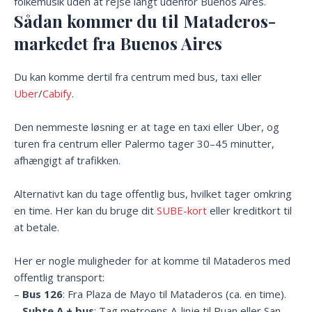
folkemusik uden at rejse langt udenfor Buenos Aires.
Sådan kommer du til Mataderos-
markedet fra Buenos Aires
Du kan komme dertil fra centrum med bus, taxi eller
Uber
/
Cabify
.
Den nemmeste løsning er at tage en taxi eller Uber, og
turen fra centrum eller Palermo tager 30–45 minutter,
afhængigt af trafikken.
Alternativt kan du tage offentlig bus, hvilket tager omkring
en time. Her kan du bruge dit
SUBE-kort
eller kreditkort til
at betale.
Her er nogle muligheder for at komme til Mataderos med
offentlig transport:
–
Bus 126
: Fra Plaza de Mayo til Mataderos (ca. en time).
–
Subte A + bus
: Tag metroens A-linje til Puan eller San