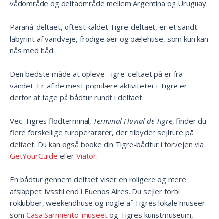
vådområde og deltaområde mellem Argentina og Uruguay.
Paraná-deltaet, oftest kaldet Tigre-deltaet, er et sandt
labyrint af vandveje, frodige øer og pælehuse, som kun kan
nås med båd.
Den bedste måde at opleve Tigre-deltaet på er fra
vandet. En af de mest populære aktiviteter i Tigre er
derfor at tage på bådtur rundt i deltaet.
Ved Tigres flodterminal,
Terminal Fluvial de Tigre
, finder du
flere forskellige turoperatører, der tilbyder sejlture på
deltaet. Du kan også booke din Tigre-bådtur i forvejen via
GetYourGuide
eller
Viator
.
En bådtur gennem deltaet viser en roligere og mere
afslappet livsstil end i Buenos Aires. Du sejler forbi
roklubber, weekendhuse og nogle af Tigres lokale museer
som
Casa Sarmiento-museet
og Tigres kunstmuseum,