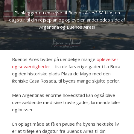
Planlægger du en rejse til Buenos Aires? Så tilføj en
dagstur til din rejseplan og opleve en anderledes side af
Argentina og Buenos Aires!
Buenos Aires byder på uendelige mange
oplevelser
og seværdigheder
– fra de farverige gader i La Boca
og den historiske plads Plaza de Mayo med den
ikoniske Casa Rosada, til byens mange skjulte perler.
Men Argentinas enorme hovedstad kan også blive
overvældende med sine travle gader, larmende biler
og busser.
En oplagt måde at få en pause fra byens hektiske liv
er at tilføje en dagstur fra Buenos Aires til din