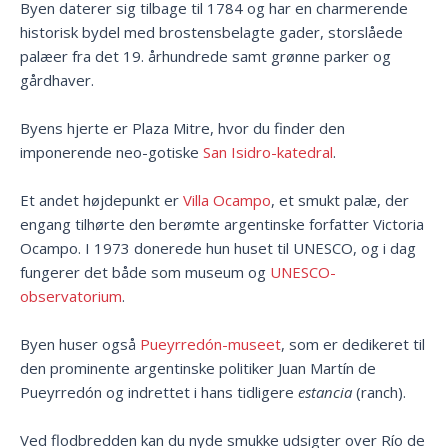
Byen daterer sig tilbage til 1784 og har en charmerende
historisk bydel med brostensbelagte gader, storslåede
palæer fra det 19. århundrede samt grønne parker og
gårdhaver.
Byens hjerte er Plaza Mitre, hvor du finder den
imponerende neo-gotiske
San Isidro-katedral
.
Et andet højdepunkt er
Villa Ocampo
, et smukt palæ, der
engang tilhørte den berømte argentinske forfatter Victoria
Ocampo. I 1973 donerede hun huset til UNESCO, og i dag
fungerer det både som museum og
UNESCO-
observatorium
.
Byen huser også
Pueyrredón-museet
, som er dedikeret til
den prominente argentinske politiker Juan Martín de
Pueyrredón og indrettet i hans tidligere
estancia
(ranch).
Ved flodbredden kan du nyde smukke udsigter over Río de