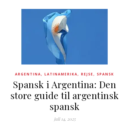
,
,
,
ARGENTINA
LATINAMERIKA
REJSE
SPANSK
Spansk i Argentina: Den
store guide til argentinsk
spansk
juli 14, 2025