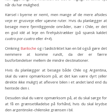
når du har mulighed.
Kørsel i byerne er nemt, men mange af de mere afsides
veje er grusveje eller ujævne ruter. Hvis du planlægger at
besøge mere fjerntliggende områder, især i Chile, er det
en god idé at leje en firehjulstrækker (på spansk kaldet
cuatro-por-cuatro
eller
4×4
).
Omkring
Bariloche
og i Sødistriktet kan en bil også gøre det
nemmere at komme rundt, da der er færre
busforbindelser mellem de mindre destinationer.
Hvis du planlægger at besøge både Chile og Argentina,
skal du være opmærksom på, at det kan være dyrt (eller
direkte ikke muligt) at aflevere bilen i et andet land end du
hentede den i.
Desuden skal du være opmærksom på, at du skal sørge for
at få en grænsetilladelse på forhånd, hvis du skal krydse
den argentinske-chilenske grænsen i bil.