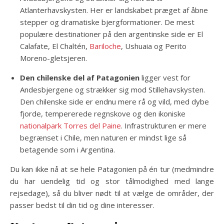
Atlanterhavskysten. Her er landskabet præget af åbne
stepper og dramatiske bjergformationer. De mest
populære destinationer på den argentinske side er El
Calafate, El Chaltén,
Bariloche
, Ushuaia og Perito
Moreno-gletsjeren.
Den chilenske del af Patagonien
ligger vest for
Andesbjergene og strækker sig mod Stillehavskysten.
Den chilenske side er endnu mere rå og vild, med dybe
fjorde, tempererede regnskove og den ikoniske
nationalpark Torres del Paine
. Infrastrukturen er mere
begrænset i Chile, men naturen er mindst lige så
betagende som i Argentina.
Du kan ikke nå at se hele Patagonien på én tur (medmindre
du har uendelig tid og stor tålmodighed med lange
rejsedage), så du bliver nødt til at vælge de områder, der
passer bedst til din tid og dine interesser.