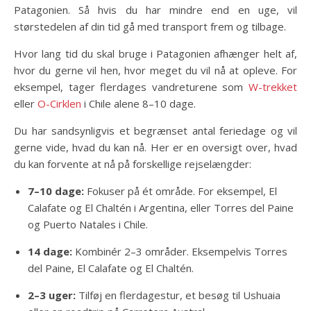
Patagonien. Så hvis du har mindre end en uge, vil
størstedelen af din tid gå med transport frem og tilbage.
Hvor lang tid du skal bruge i Patagonien afhænger helt af,
hvor du gerne vil hen, hvor meget du vil nå at opleve. For
eksempel, tager flerdages vandreturene som
W-trekket
eller
O-Cirklen
i Chile alene 8–10 dage.
Du har sandsynligvis et begrænset antal feriedage og vil
gerne vide, hvad du kan nå. Her er en oversigt over, hvad
du kan forvente at nå på forskellige rejselængder:
7–10 dage:
Fokuser på ét område. For eksempel, El
Calafate og El Chaltén i Argentina, eller Torres del Paine
og Puerto Natales i Chile.
14 dage:
Kombinér 2–3 områder. Eksempelvis Torres
del Paine, El Calafate og El Chaltén.
2–3 uger:
Tilføj en flerdagestur, et besøg til Ushuaia