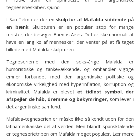
tegneserieskaber, Quino.
I San Telmo er der en
skulptur af Mafalda siddende på
en bænk
. Skulpturen er en populær stop for mange
turister, der besøger Buenos Aires. Det er ikke unormalt at
have en lang kø af mennesker, der venter på at få taget
billede med Mafalda-skulpturen.
Tegneserierne med den seks-årige Mafalda er
humoristiske og tankevækkende, og omhandler vigtige
emner forbundet med den argentinske politiske og
økonomiske virkelighed med hyperinflation, korruption og
kriminalitet. Mafalda er blevet
et tidløst symbol, der
afspejler de håb, drømme og bekymringer
, som lever i
det argentinske samfund.
Mafalda-tegneserien er måske ikke så kendt uden for den
latinamerikanske del af verden. Men blandt spansktalende
er tegneserietriben om Mafalda meget populær. Lær mere