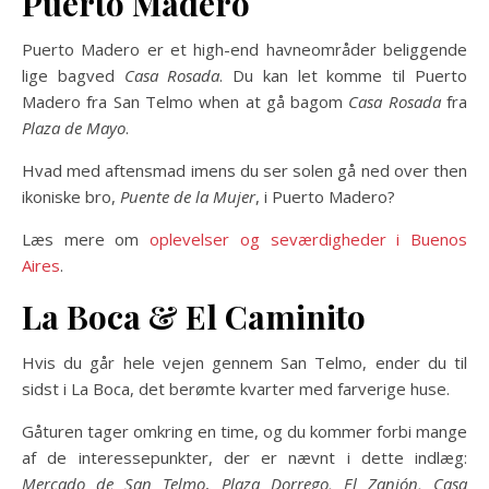
Puerto Madero
Puerto Madero er et high-end havneområder beliggende
lige bagved
Casa Rosada
. Du kan let komme til Puerto
Madero fra San Telmo when at gå bagom
Casa Rosada
fra
Plaza de Mayo
.
Hvad med aftensmad imens du ser solen gå ned over then
ikoniske bro,
Puente de la Mujer
, i Puerto Madero?
Læs mere om
oplevelser og seværdigheder i Buenos
Aires
.
La Boca & El Caminit
o
Hvis du går hele vejen gennem San Telmo, ender du til
sidst i La Boca, det berømte kvarter med farverige huse.
Gåturen tager omkring en time, og du kommer forbi mange
af de interessepunkter, der er nævnt i dette indlæg:
Mercado de San Telmo
,
Plaza Dorrego, El Zanjón, Casa