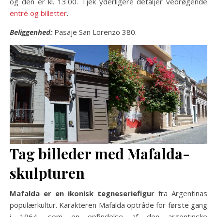
og den er kl. 13.00. Tjek yderligere detaljer vedrøgende
entré og billetter
.
Beliggenhed:
Pasaje San Lorenzo 380.
Tag billeder med Mafalda
-
skulpturen
Mafalda er en ikonisk tegneseriefigur
fra Argentinas
populærkultur. Karakteren Mafalda optråde for første gang
i 1964, som en opfindelse af den argentinske