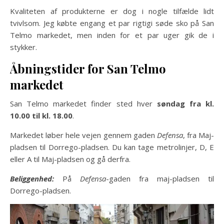
Kvaliteten af ​​produkterne er dog i nogle tilfælde lidt
tvivlsom. Jeg købte engang et par rigtigi søde sko på San
Telmo markedet, men inden for et par uger gik de i
stykker.
Åbningstider for San Telmo
markedet
San Telmo markedet finder sted hver
søndag fra kl.
10.00 til kl. 18.00
.
Markedet løber hele vejen gennem gaden
Defensa
, fra Maj-
pladsen til Dorrego-pladsen. Du kan tage metrolinjer, D, E
eller A til Maj-pladsen
og gå derfra.
Beliggenhed:
På
Defensa
-gaden fra maj-pladsen til
Dorrego-pladsen.