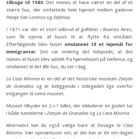
tilbage til 1580
. Det menes at have været en del af et
større hus, der omfattede hele hjørnet mellem gaderne
Pasaje San Lorenzo
og
Defensa
.
I 1871 var der et stort udbrud af gulfeber i Buenos Aires,
som fik ejerne af huset til at flytte fra området.
Efterfølgende blev huset
omdannet til et lejemål for
immigranter
. Det var omkring det tidspunkt, at det
menes at huset blev adskilt fra hjørnehuset på Defensa, og
omdannet til det lille hus, du ser i dag.
La Casa Mínima
er en del af det historiske museum
Zanjón
de Granados
og er beliggende i sidegaden lige overfor
indgangen til selve museet.
Museet tilbyder en 2-i-1 billet, der inkluderer en guidet tur
i både tunnelerne i
Zanjón de Granados
og
La Casa Mínima
.
Alternativt kan du også vælge bare at besøge
la Casa
Mínima
. Vær opmærksom om, at der kun er én om dagen