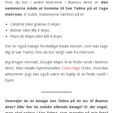
Hvis du bor i andre kvarterer i Buenos Aires er
den
nemmeste måde at komme til San Telmo på at tage
metroen
,
el Subte.
Stationerne tættest på er:
Catedral
(den grønne D-linje)
Bolívar
(den lilla E-linje)
Plaza de Mayo
(den blå A-linje)
Der er også mange forskellige lokale busser, som kan tage
dig til San Telmo, hvis du bor langt væk fra metroen.
Jeg bruger normalt, Google Maps til at finde rundt i Buenos
Aires. Men lokalle hjemmesiden
Como llego
(f.eks. Hvordan
ankommer jeg) kan også være en hjælp til at finde rundt i
byen
Overvejer du
at besøge San Telmo på en tur til Buenos
Aires? Eller har du måske allerede besøgt? Er der noget,
man skal opleve i San Telmo, som mangler på min liste?