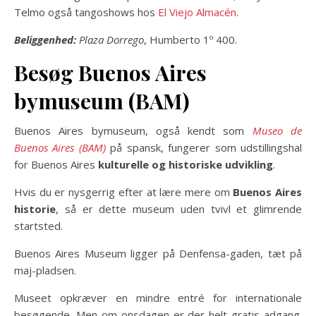
Telmo også tangoshows hos
El Viejo Almacén
.
Beliggenhed:
Plaza Dorrego
, Humberto 1º 400.
Besøg Buenos Aires
bymuseum (BAM)
Buenos Aires bymuseum, også kendt som
Museo de
Buenos Aires (BAM)
på spansk, fungerer som udstillingshal
for Buenos Aires
kulturelle og historiske udvikling
.
Hvis du er nysgerrig efter at lære mere om
Buenos Aires
historie
, så er dette museum uden tvivl et glimrende
startsted.
Buenos Aires Museum ligger på Denfensa-gaden, tæt på
maj-pladsen.
Museet opkræver en mindre entré for internationale
besøgende. Men om onsdagen er der helt gratis adgang.