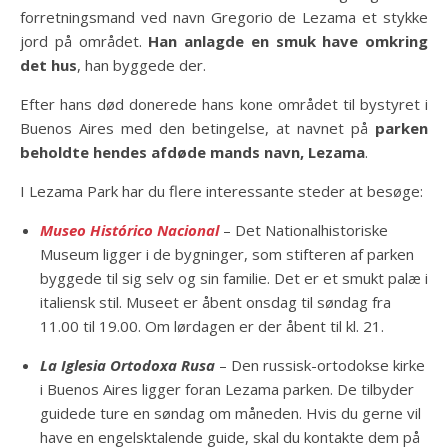
forretningsmand ved navn Gregorio de Lezama et stykke
jord på området.
Han anlagde en smuk have omkring
det hus
, han byggede der.
Efter hans død donerede hans kone området til bystyret i
Buenos Aires med den betingelse, at navnet på
parken
beholdte hendes afdøde mands navn, Lezama
.
I Lezama Park har du flere interessante steder at besøge:
Museo Histórico Nacional
– Det Nationalhistoriske
Museum ligger i de bygninger, som stifteren af ​​parken
byggede til sig selv og sin familie. Det er et smukt palæ i
italiensk stil. Museet er åbent onsdag til søndag fra
11.00 til 19.00. Om lørdagen er der åbent til kl. 21.
La Iglesia Ortodoxa Rusa
– Den russisk-ortodokse kirke
i Buenos Aires ligger foran Lezama parken. De tilbyder
guidede ture en søndag om måneden. Hvis du gerne vil
have en engelsktalende guide, skal du kontakte dem på