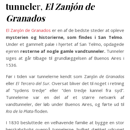
tunnele
r,
El Zanjón de
Granados
El Zanjón de Granados
er en af de bedste steder at opleve
mysterien og historierne, som findes i San Telmo
.
Under et gammelt palæ i hjertet af San Telmo, opdagede
ejeren
resterne af nogle gamle vandtunneler.
Tunneler
siges at går tilbage til grundlæggelsen af ​​Buenos Aires i
1536.
Før i tiden var tunnelerne kendt som Zanjón
de Granados
eller
El Tercero del Sur.
Oversat bliver det til noget i retning
af “sydens tredje” eller “den tredje kannel fra syd”.
Tunnelerne var en del af et større netværk af
vandtunneler, der løb under Buenos Aires, og førte ud til
Rio de la Plata-
floden.
I 1830 besluttede en velhavende familie at bygge en stor
herskabsbolig ovenpå ​​tunnelerne, hvilket dækket udsynet