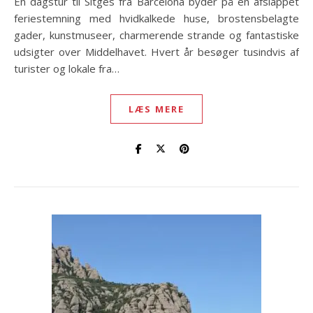
En dagstur til Sitges fra Barcelona byder på en afslappet
feriestemning med hvidkalkede huse, brostensbelagte
gader, kunstmuseer, charmerende strande og fantastiske
udsigter over Middelhavet. Hvert år besøger tusindvis af
turister og lokale fra…
LÆS MERE