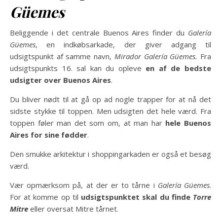
Güemes
Beliggende i det centrale Buenos Aires finder du
Galería
Güemes
, en indkøbsarkade, der giver adgang til
udsigtspunkt af samme navn,
Mirador Galería Güemes.
Fra
udsigtspunkts 16. sal kan du opleve
en af ​​de bedste
udsigter over Buenos Aires
.
Du bliver nødt til at gå op ad nogle trapper for at nå det
sidste stykke til toppen. Men udsigten det hele værd. Fra
toppen føler man det som om, at man har
hele Buenos
Aires for sine fødder
.
Den smukke arkitektur i shoppingarkaden er også et besøg
værd.
Vær opmærksom på, at der er to tårne i
Galería Güemes
.
For at komme op til
udsigtspunktet skal du finde
Torre
Mitre
eller oversat Mitre tårnet.