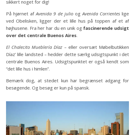
sikkert noget for dig!
På hjørnet af
Avenida 9 de julio
og
Avenida Corrientes
lige
ved Obelisken, ligger der et lille hus på toppen af ​​et af
højhusene. Fra her har du en unik og
fascinerende udsigt
over det centrale Buenos Aires
.
El Chalecito Mueblería Díaz
– eller oversæt Møbelbutikken
Díaz’ lille landsted – hedder dette særlig udsigtspunkt i det
centrale Buenos Aires. Udsigtspunktet er også kendt som
“det lille hus i himlen”.
Bemærk dog, at stedet kun har begrænset adgang for
besøgende. Og besøg er kun på spansk.