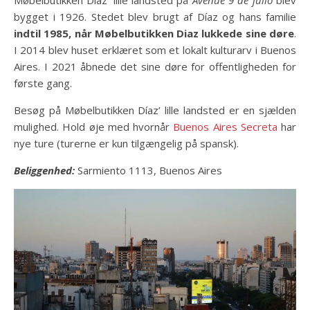
Møbelbutikken Díaz’ lille landsted på
Avenue 9 de julio
blev
bygget i 1926. Stedet blev brugt af Díaz og hans familie
indtil 1985, når Møbelbutikken Diaz
lukkede sine døre
.
I 2014 blev huset erklæret som et lokalt kulturarv i Buenos
Aires. I 2021 åbnede det sine døre for offentligheden for
første gang.
Besøg på Møbelbutikken Díaz’ lille landsted er en sjælden
mulighed. Hold øje med hvornår
Buenos Aires Secreta
har
nye ture (turerne er kun tilgængelig på spansk).
Beliggenhed:
Sarmiento 1113, Buenos Aires