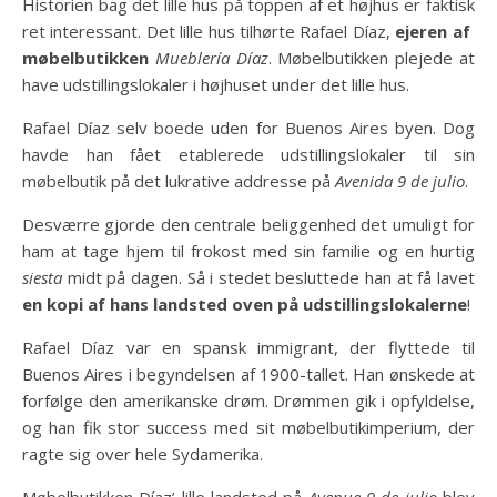
Historien bag det lille hus på toppen af et højhus er faktisk
ret interessant. Det lille hus tilhørte Rafael Díaz,
ejeren af ​​
møbelbutikken
Mueblería Díaz
. Møbelbutikken plejede at
have udstillingslokaler i højhuset under det lille hus.
Rafael Díaz selv boede uden for Buenos Aires byen. Dog
havde han fået etablerede udstillingslokaler til sin
møbelbutik på det lukrative addresse på
Avenida 9 de julio
.
Desværre gjorde den centrale beliggenhed det umuligt for
ham at tage hjem til frokost med sin familie og en hurtig
siesta
midt på dagen. Så i stedet besluttede han at få lavet
en kopi af hans landsted oven på udstillingslokalerne
!
Rafael Díaz var en spansk immigrant, der flyttede til
Buenos Aires i begyndelsen af ​​1900-tallet. Han ønskede at
forfølge den amerikanske drøm. Drømmen gik i opfyldelse,
og han fik stor success med sit møbelbutikimperium, der
ragte sig over hele Sydamerika.