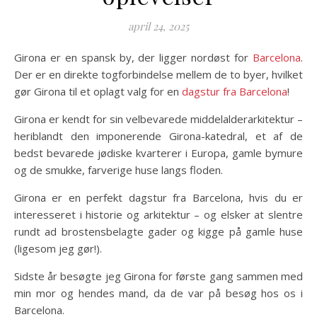
april 24, 2025
Girona er en spansk by, der ligger nordøst for
Barcelona
.
Der er en direkte togforbindelse mellem de to byer, hvilket
gør Girona til et oplagt valg for en
dagstur fra Barcelona
!
Girona er kendt for sin velbevarede middelalderarkitektur –
heriblandt den imponerende Girona-katedral, et af de
bedst bevarede jødiske kvarterer i Europa, gamle bymure
og de smukke, farverige huse langs floden.
Girona er en perfekt dagstur fra Barcelona, hvis du er
interesseret i historie og arkitektur – og elsker at slentre
rundt ad brostensbelagte gader og kigge på gamle huse
(ligesom jeg gør!).
Sidste år besøgte jeg Girona for første gang sammen med
min mor og hendes mand, da de var på besøg hos os i
Barcelona.