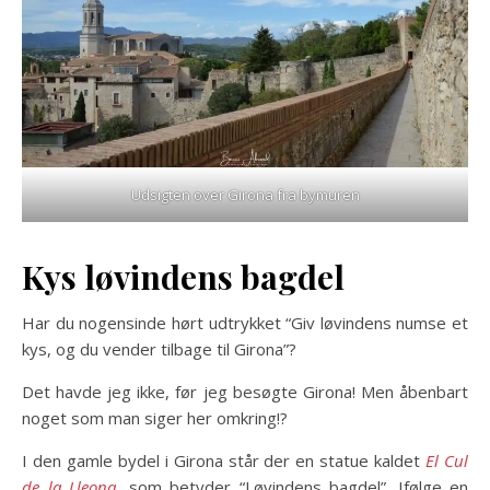
Udsigten over Girona fra bymuren
Kys løvindens bagdel
Har du nogensinde hørt udtrykket “Giv løvindens numse et
kys, og du vender tilbage til Girona”?
Det havde jeg ikke, før jeg besøgte Girona! Men åbenbart
noget som man siger her omkring!?
I den gamle bydel i Girona står der en statue kaldet
El Cul
de la Lleona
, som betyder “Løvindens bagdel”. Ifølge en