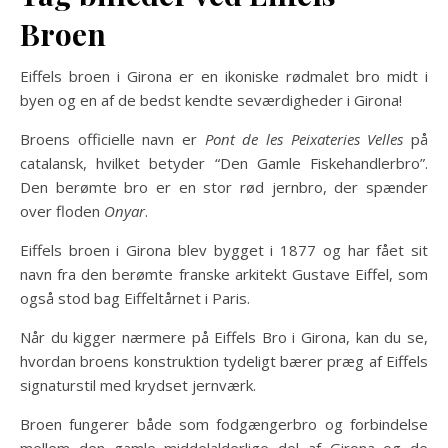
Broen
Eiffels broen i Girona er en ikoniske rødmalet bro midt i
byen og en af de bedst kendte seværdigheder i Girona!
Broens officielle navn er
Pont de les Peixateries Velles
på
catalansk, hvilket betyder “Den Gamle Fiskehandlerbro”.
Den berømte bro er en stor rød jernbro, der spænder
over floden
Onyar
.
Eiffels broen i Girona blev bygget i 1877 og har fået sit
navn fra den berømte franske arkitekt Gustave Eiffel, som
også stod bag Eiffeltårnet i Paris.
Når du kigger nærmere på Eiffels Bro i Girona, kan du se,
hvordan broens konstruktion tydeligt bærer præg af Eiffels
signaturstil med krydset jernværk.
Broen fungerer både som fodgængerbro og forbindelse
mellem den gamle middelalderlige del af Girona og de