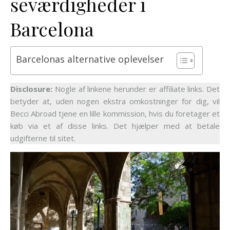
seværdigheder i
Barcelona
Barcelonas alternative oplevelser
Disclosure:
Nogle af linkene herunder er affiliate links. Det
betyder at, uden nogen ekstra omkostninger for dig, vil
Becci Abroad tjene en lille kommission, hvis du foretager et
køb via et af disse links. Det hjælper med at betale
udgifterne til sitet.