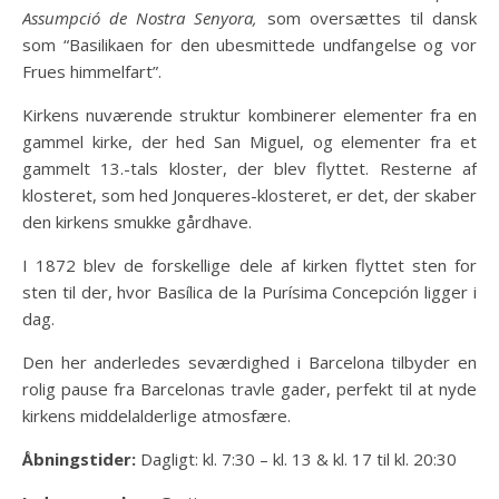
Assumpció de Nostra Senyora,
som oversættes til dansk
som “Basilikaen for den ubesmittede undfangelse og vor
Frues himmelfart”.
Kirkens nuværende struktur kombinerer elementer fra en
gammel kirke, der hed San Miguel, og elementer fra et
gammelt 13.-tals kloster, der blev flyttet. Resterne af
klosteret, som hed Jonqueres-klosteret, er det, der skaber
den kirkens smukke gårdhave.
I 1872 blev de forskellige dele af kirken flyttet sten for
sten til der, hvor Basílica de la Purísima Concepción ligger i
dag.
Den her anderledes seværdighed i Barcelona tilbyder en
rolig pause fra Barcelonas travle gader, perfekt til at nyde
kirkens middelalderlige atmosfære.
Åbningstider:
Dagligt: ​​kl. 7:30 – kl. 13 & kl. 17 til kl. 20:30