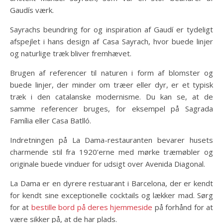
Gaudís værk.
Sayrachs beundring for og inspiration af Gaudí er tydeligt
afspejlet i hans design af Casa Sayrach, hvor buede linjer
og naturlige træk bliver fremhævet.
Brugen af referencer til naturen i form af blomster og
buede linjer, der minder om træer eller dyr, er et typisk
træk i den catalanske modernisme. Du kan se, at de
samme referencer bruges, for eksempel på Sagrada
Família eller Casa Batlló.
Indretningen på La Dama-restauranten bevarer husets
charmende stil fra 1920’erne med mørke træmøbler og
originale buede vinduer for udsigt over Avenida Diagonal.
La Dama er en dyrere restuarant i Barcelona, der er kendt
for kendt sine exceptionelle cocktails og lækker mad. Sørg
for at
bestille bord på deres hjemmeside
på forhånd for at
være sikker på, at de har plads.