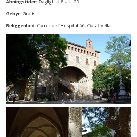
Åbningstider:
Dagligt: kl. ​​8 – kl. 20.
Gebyr:
Gratis.
Beliggenhed:
Carrer de l’Hospital 56, Ciutat Vella