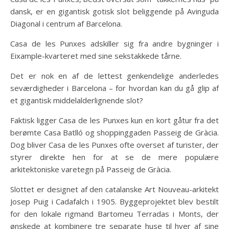
dansk, er en gigantisk gotisk slot beliggende på Avinguda
Diagonal i centrum af Barcelona.
Casa de les Punxes adskiller sig fra andre bygninger i
Eixample-kvarteret med sine sekstakkede tårne.
Det er nok en af de lettest genkendelige anderledes
seværdigheder i Barcelona – for hvordan kan du gå glip af
et gigantisk middelalderlignende slot?
Faktisk ligger Casa de les Punxes kun en kort gåtur fra det
berømte Casa Batlló og shoppinggaden Passeig de Gràcia.
Dog bliver Casa de les Punxes ofte overset af turister, der
styrer direkte hen for at se de mere populære
arkitektoniske varetegn på Passeig de Gràcia.
Slottet er designet af den catalanske Art Nouveau-arkitekt
Josep Puig i Cadafalch i 1905. Byggeprojektet blev bestilt
for den lokale rigmand Bartomeu Terradas i Monts, der
ønskede at kombinere tre separate huse til hver af sine