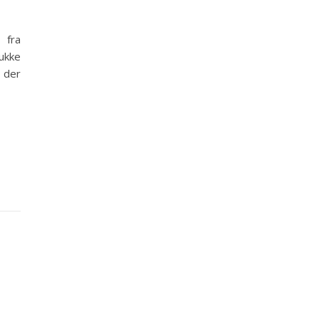
 fra
ukke
 der