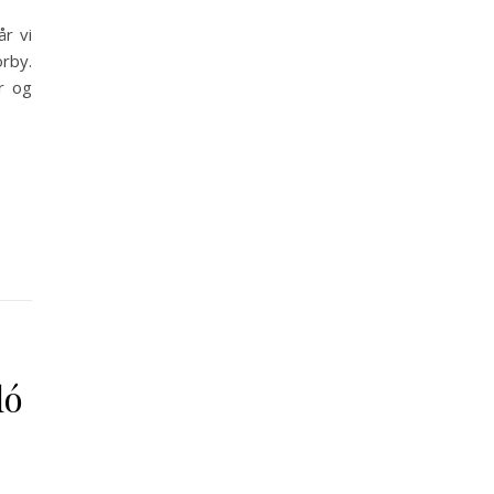
år vi
rby.
r og
ló