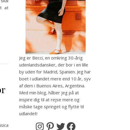
skal
rt at
Jeg er Becci, en omkring 30-årig
udenlandsdansker, der bor i en lille
by uden for Madrid, Spanien. Jeg har
boet i udlandet mere end 10 år, syv
af dem i Buenos Aires, Argentina.
or
Med min blog, håber jeg på at
inspire dig til at rejse mere og
måske tage springet og flytte til
udlandet!
úsica
Instagram
Pinterest
Twitter
Facebook