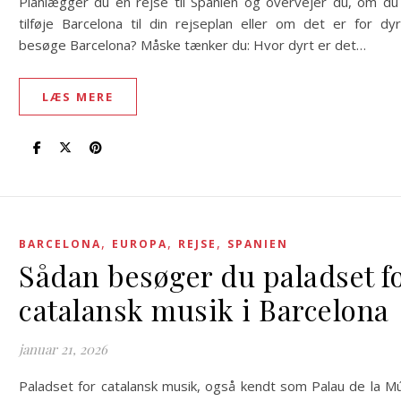
Planlægger du en rejse til Spanien og overvejer du, om du 
tilføje Barcelona til din rejseplan eller om det er for dy
besøge Barcelona? Måske tænker du: Hvor dyrt er det…
LÆS MERE
,
,
,
BARCELONA
EUROPA
REJSE
SPANIEN
Sådan besøger du paladset f
catalansk musik i Barcelona
januar 21, 2026
Paladset for catalansk musik, også kendt som Palau de la M