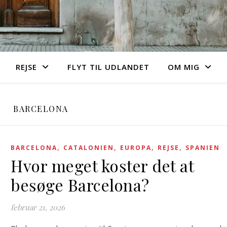
REJSE
FLYT TIL UDLANDET
OM MIG
BARCELONA
,
,
,
,
BARCELONA
CATALONIEN
EUROPA
REJSE
SPANIEN
Hvor meget koster det at
besøge Barcelona?
februar 21, 2026