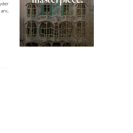
yder
arv,